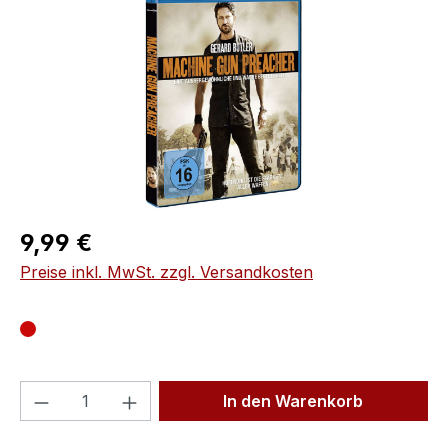
Regulärer Preis:
9,99 €
Preise inkl. MwSt. zzgl. Versandkosten
Produkt Anzahl: Gib den gewünschten We
In den Warenkorb