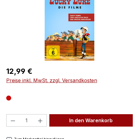
Regulärer Preis:
12,99 €
Preise inkl. MwSt. zzgl. Versandkosten
Produkt Anzahl: Gib den gewünschten We
In den Warenkorb