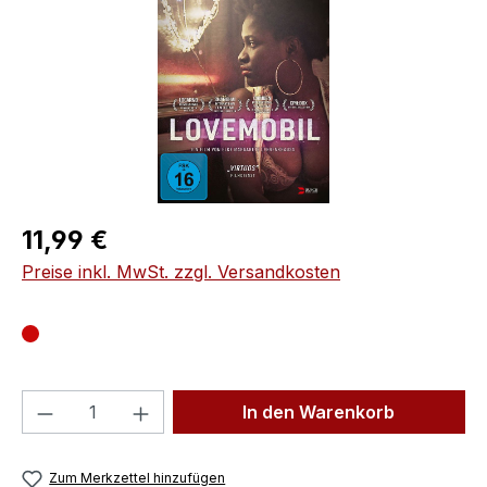
Regulärer Preis:
11,99 €
Preise inkl. MwSt. zzgl. Versandkosten
Produkt Anzahl: Gib den gewünschten We
In den Warenkorb
Zum Merkzettel hinzufügen