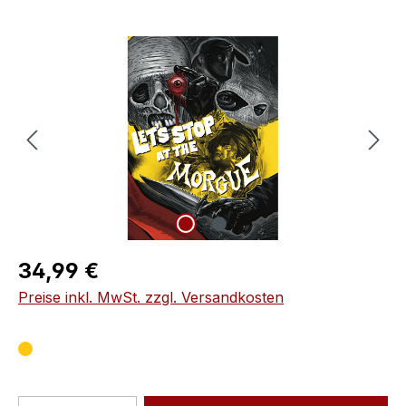
Bildergalerie überspringen
Regulärer Preis:
34,99 €
Preise inkl. MwSt. zzgl. Versandkosten