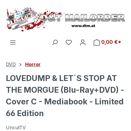
Zum Hauptinhalt springen
Du hast 0 Produkte auf d
0,00 €*
DVD
Horror
LOVEDUMP & LET´S STOP AT
THE MORGUE (Blu-Ray+DVD) -
Cover C - Mediabook - Limited
66 Edition
UncutTV