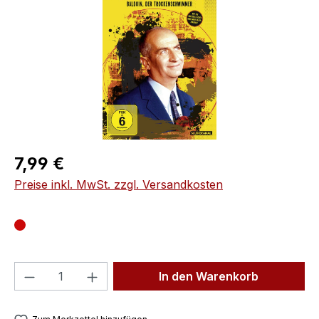
Regulärer Preis:
7,99 €
Preise inkl. MwSt. zzgl. Versandkosten
Produkt Anzahl: Gib den gewünschten We
In den Warenkorb