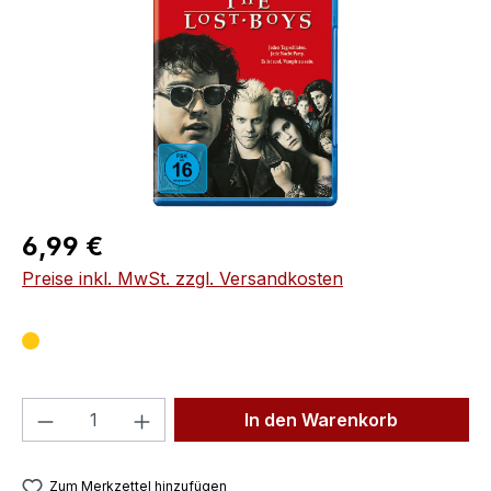
Regulärer Preis:
6,99 €
Preise inkl. MwSt. zzgl. Versandkosten
Produkt Anzahl: Gib den gewünschten We
In den Warenkorb
Zum Merkzettel hinzufügen