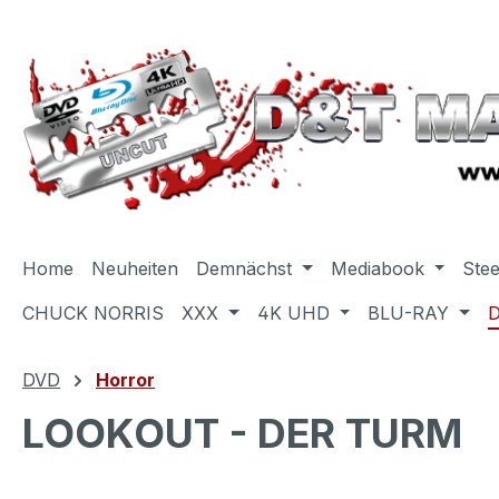
m Hauptinhalt springen
Zur Suche springen
Zur Hauptnavigation springen
Home
Neuheiten
Demnächst
Mediabook
Ste
CHUCK NORRIS
XXX
4K UHD
BLU-RAY
DVD
Horror
LOOKOUT - DER TURM