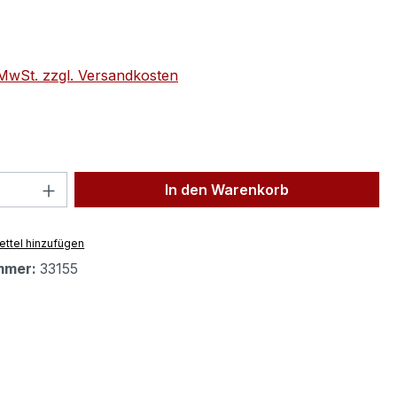
eis:
. MwSt. zzgl. Versandkosten
 Anzahl: Gib den gewünschten Wert ein 
In den Warenkorb
ttel hinzufügen
mmer:
33155