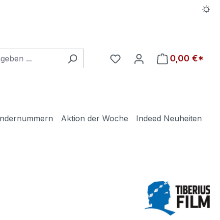
Du hast 0 Produkte auf d
0,00 €*
ndernummern
Aktion der Woche
Indeed Neuheiten