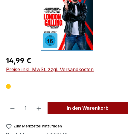
Regulärer Preis:
14,99 €
Preise inkl. MwSt. zzgl. Versandkosten
Produkt Anzahl: Gib den gewünschten We
In den Warenkorb
Zum Merkzettel hinzufügen