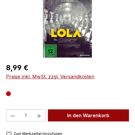
Regulärer Preis:
8,99 €
Preise inkl. MwSt. zzgl. Versandkosten
Produkt Anzahl: Gib den gewünschten We
In den Warenkorb
Zum Merkzettel hinzufügen