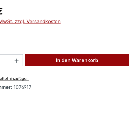
eis:
€
. MwSt. zzgl. Versandkosten
 Anzahl: Gib den gewünschten Wert ein 
In den Warenkorb
ttel hinzufügen
mmer:
1076917