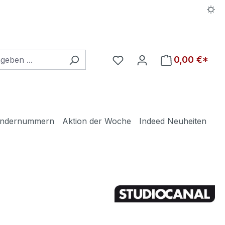
Du hast 0 Produkte auf d
0,00 €*
ndernummern
Aktion der Woche
Indeed Neuheiten