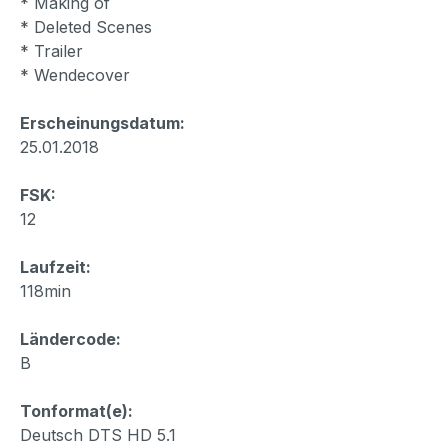
* Making of
* Deleted Scenes
* Trailer
* Wendecover
Erscheinungsdatum:
25.01.2018
FSK:
12
Laufzeit:
118min
Ländercode:
B
Tonformat(e):
Deutsch DTS HD 5.1