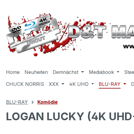
m Hauptinhalt springen
Zur Suche springen
Zur Hauptnavigation springen
Home
Neuheiten
Demnächst
Mediabook
Ste
CHUCK NORRIS
XXX
4K UHD
BLU-RAY
BLU-RAY
Komödie
LOGAN LUCKY (4K UHD+