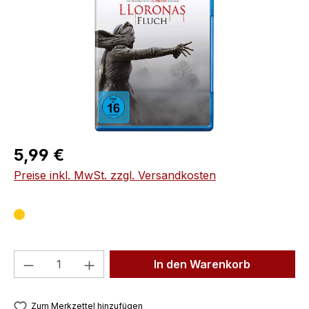
Regulärer Preis:
5,99 €
Preise inkl. MwSt. zzgl. Versandkosten
Produkt Anzahl: Gib den gewünschten We
In den Warenkorb
Zum Merkzettel hinzufügen