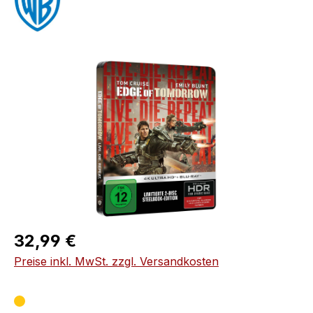
Bildergalerie überspringen
Regulärer Preis:
32,99 €
Preise inkl. MwSt. zzgl. Versandkosten