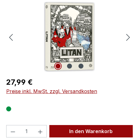
Bildergalerie überspringen
Regulärer Preis:
27,99 €
Preise inkl. MwSt. zzgl. Versandkosten
Produkt Anzahl: Gib den gewünschten We
In den Warenkorb