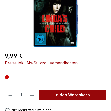
Regulärer Preis:
9,99 €
Preise inkl. MwSt. zzgl. Versandkosten
Produkt Anzahl: Gib den gewünschten We
In den Warenkorb
Zum Merkzettel hinzufügen