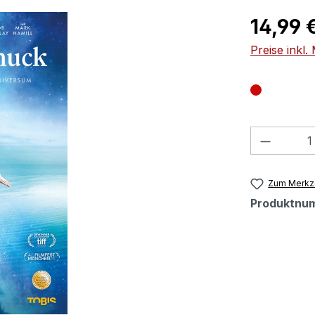
Regulärer Pr
14,99 
Preise inkl
Produkt
Zum Merkze
Produktnu