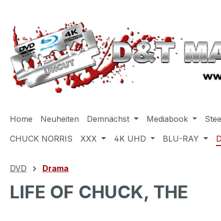
m Hauptinhalt springen
Zur Suche springen
Zur Hauptnavigation springen
Home
Neuheiten
Demnächst
Mediabook
Ste
CHUCK NORRIS
XXX
4K UHD
BLU-RAY
DVD
Drama
LIFE OF CHUCK, THE