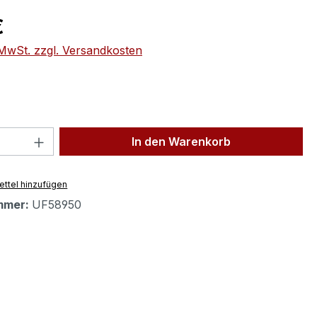
eis:
€
. MwSt. zzgl. Versandkosten
 Anzahl: Gib den gewünschten Wert ein 
In den Warenkorb
ttel hinzufügen
mmer:
UF58950