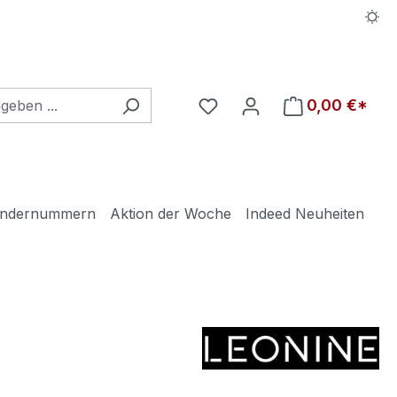
Du hast 0 Produkte auf d
0,00 €*
ndernummern
Aktion der Woche
Indeed Neuheiten