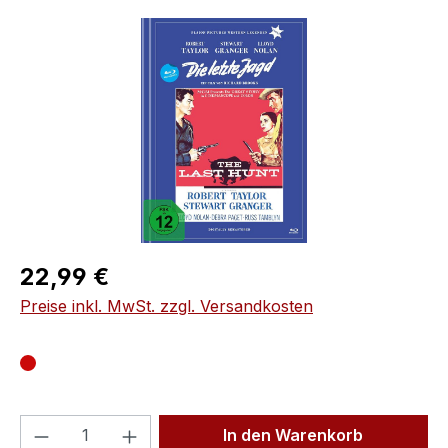
Bildergalerie überspringen
Regulärer Preis:
22,99 €
Preise inkl. MwSt. zzgl. Versandkosten
Produkt Anzahl: Gib den gewünschten We
In den Warenkorb