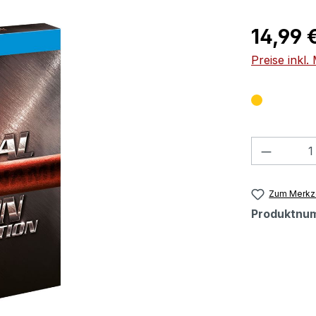
Regulärer Pr
14,99 
Preise inkl
Produkt
Zum Merkze
Produktnu