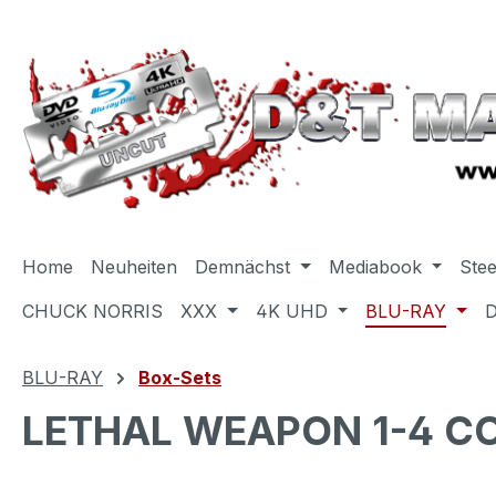
m Hauptinhalt springen
Zur Suche springen
Zur Hauptnavigation springen
Home
Neuheiten
Demnächst
Mediabook
Ste
CHUCK NORRIS
XXX
4K UHD
BLU-RAY
BLU-RAY
Box-Sets
LETHAL WEAPON 1-4 COL