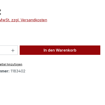
eis:
€
. MwSt. zzgl. Versandkosten
 Anzahl: Gib den gewünschten Wert ein 
In den Warenkorb
ttel hinzufügen
mmer:
1183402