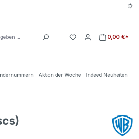
Du hast 0 Produkte auf d
0,00 €*
ndernummern
Aktion der Woche
Indeed Neuheiten
scs)