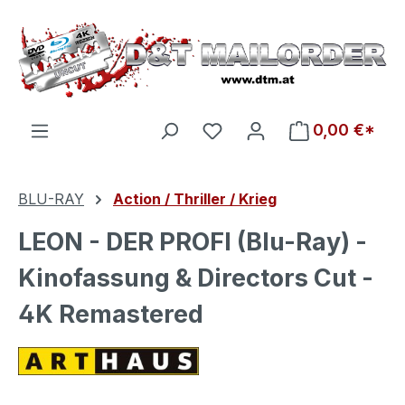
Zum Hauptinhalt springen
Du hast 0 Produkte auf d
0,00 €*
BLU-RAY
Action / Thriller / Krieg
LEON - DER PROFI (Blu-Ray) -
Kinofassung & Directors Cut -
4K Remastered