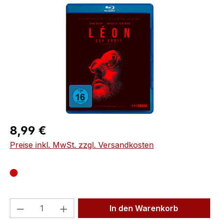
Bildergalerie überspringen
Regulärer Preis:
8,99 €
Preise inkl. MwSt. zzgl. Versandkosten
Produkt Anzahl: Gib den gewünschten We
In den Warenkorb