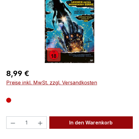
Regulärer Preis:
8,99 €
Preise inkl. MwSt. zzgl. Versandkosten
Produkt Anzahl: Gib den gewünschten We
In den Warenkorb