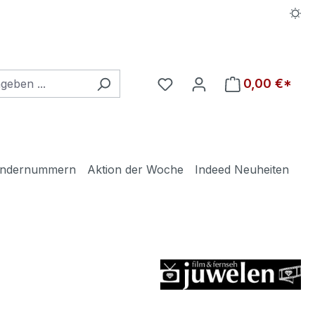
Du hast 0 Produkte auf d
0,00 €*
ndernummern
Aktion der Woche
Indeed Neuheiten