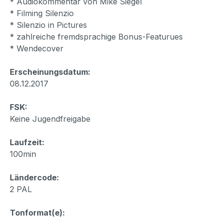
* Audiokommentar von Mike Siegel
* Filming Silenzio
* Silenzio in Pictures
* zahlreiche fremdsprachige Bonus-Featurues
* Wendecover
Erscheinungsdatum:
08.12.2017
FSK:
Keine Jugendfreigabe
Laufzeit:
100min
Ländercode:
2 PAL
Tonformat(e):