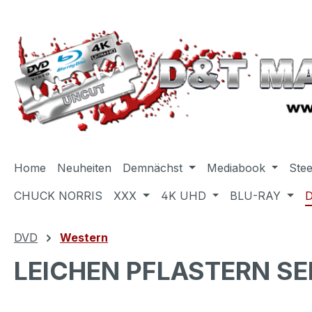
m Hauptinhalt springen
Zur Suche springen
Zur Hauptnavigation springen
Home
Neuheiten
Demnächst
Mediabook
Ste
CHUCK NORRIS
XXX
4K UHD
BLU-RAY
DVD
Western
LEICHEN PFLASTERN SE