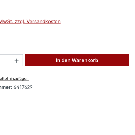
eis:
. MwSt. zzgl. Versandkosten
 Anzahl: Gib den gewünschten Wert ein 
In den Warenkorb
ttel hinzufügen
mmer:
6417629