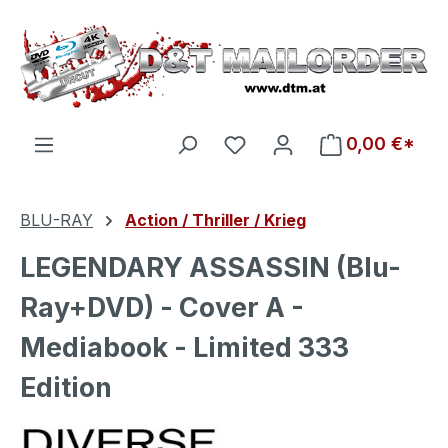
Zum Hauptinhalt springen
Du hast 0 Produkte auf d
0,00 €*
BLU-RAY
Action / Thriller / Krieg
LEGENDARY ASSASSIN (Blu-
Ray+DVD) - Cover A -
Mediabook - Limited 333
Edition