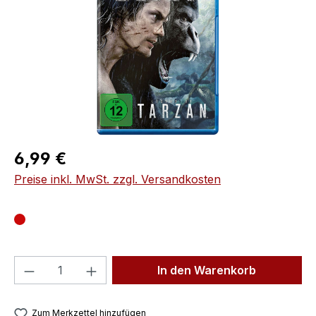
Regulärer Preis:
6,99 €
Preise inkl. MwSt. zzgl. Versandkosten
Produkt Anzahl: Gib den gewünschten We
In den Warenkorb
Zum Merkzettel hinzufügen