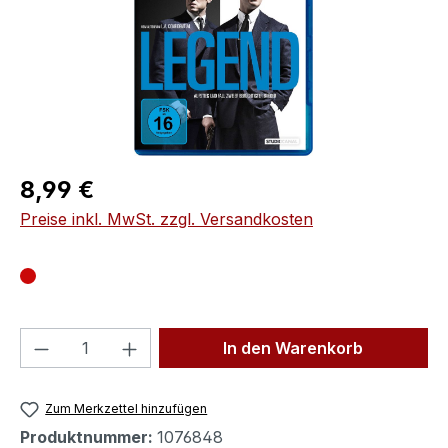
Regulärer Preis:
8,99 €
Preise inkl. MwSt. zzgl. Versandkosten
Produkt Anzahl: Gib den gewünschten We
In den Warenkorb
Zum Merkzettel hinzufügen
Produktnummer:
1076848