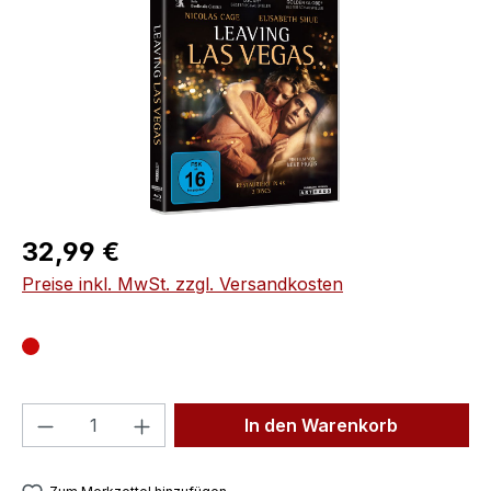
Regulärer Preis:
32,99 €
Preise inkl. MwSt. zzgl. Versandkosten
Produkt Anzahl: Gib den gewünschten We
In den Warenkorb