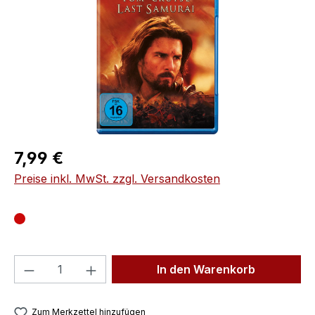
Regulärer Preis:
7,99 €
Preise inkl. MwSt. zzgl. Versandkosten
Produkt Anzahl: Gib den gewünschten We
In den Warenkorb
Zum Merkzettel hinzufügen