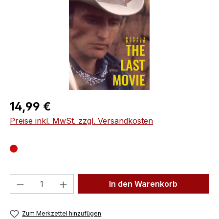
Regulärer Preis:
14,99 €
Preise inkl. MwSt. zzgl. Versandkosten
Produkt Anzahl: Gib den gewünschten We
In den Warenkorb
Zum Merkzettel hinzufügen