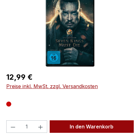
Regulärer Preis:
12,99 €
Preise inkl. MwSt. zzgl. Versandkosten
Produkt Anzahl: Gib den gewünschten We
In den Warenkorb