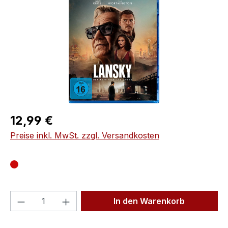
Regulärer Preis:
12,99 €
Preise inkl. MwSt. zzgl. Versandkosten
Produkt Anzahl: Gib den gewünschten We
In den Warenkorb