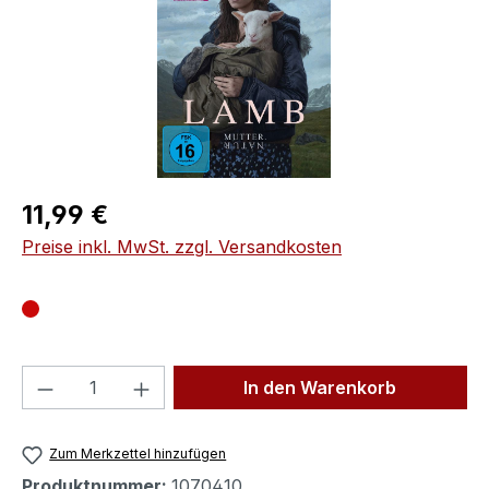
Regulärer Preis:
11,99 €
Preise inkl. MwSt. zzgl. Versandkosten
Produkt Anzahl: Gib den gewünschten We
In den Warenkorb
Zum Merkzettel hinzufügen
Produktnummer:
1070410