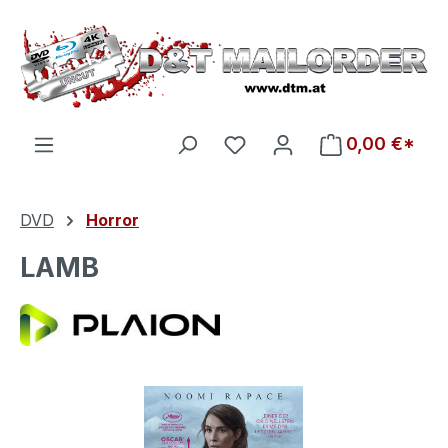
Zum Hauptinhalt springen
Du hast 0 Produkte auf d
0,00 €*
DVD
Horror
LAMB
Bildergalerie überspringen