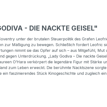
GODIVA - DIE NACKTE GEISEL"
Coventry unter der brutalen Steuerpolitik des Grafen Leofri
 zur Mäßigung zu bewegen. Schließlich fordert Leofric si
wartungen nimmt sie das Opfer auf sich – aus Mitgefühl, M
and gegen Unterdrückung. „Lady Godiva – Die nackte Geisel
aureen O’Hara verkörpert die legendäre Figur mit Stärke u
ngland zum Leben erweckt. Die berühmte Nacktszene sorgt
eute ein faszinierendes Stück Kinogeschichte und zugleich e