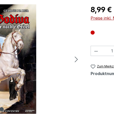
Regulärer Pr
8,99 €
Preise inkl
Produkt
Zum Merkze
Produktnu