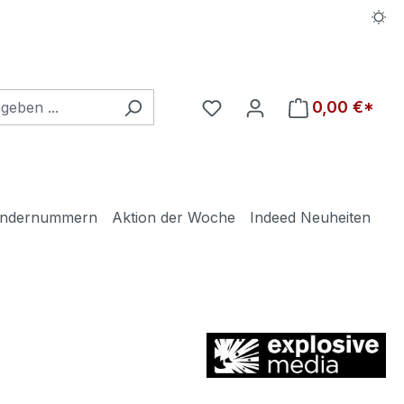
Du hast 0 Produkte auf d
0,00 €*
ndernummern
Aktion der Woche
Indeed Neuheiten