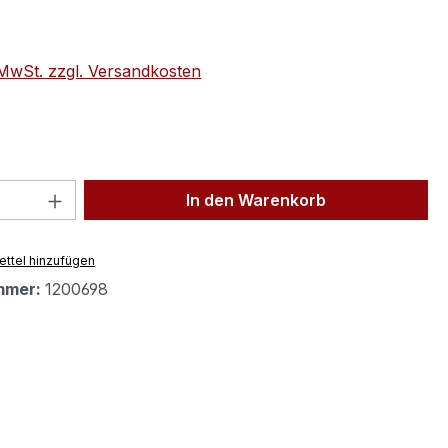
eis:
. MwSt. zzgl. Versandkosten
 Anzahl: Gib den gewünschten Wert ein 
In den Warenkorb
ttel hinzufügen
mmer:
1200698