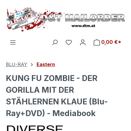
Zum Hauptinhalt springen
Du hast 0 Produkte auf d
0,00 €*
BLU-RAY
Eastern
KUNG FU ZOMBIE - DER
GORILLA MIT DER
STÄHLERNEN KLAUE (Blu-
Ray+DVD) - Mediabook