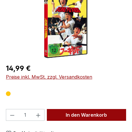
Regulärer Preis:
14,99 €
Preise inkl. MwSt. zzgl. Versandkosten
Produkt Anzahl: Gib den gewünschten We
In den Warenkorb