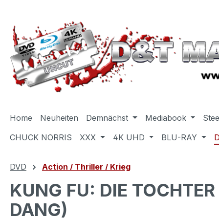
m Hauptinhalt springen
Zur Suche springen
Zur Hauptnavigation springen
Home
Neuheiten
Demnächst
Mediabook
Ste
CHUCK NORRIS
XXX
4K UHD
BLU-RAY
DVD
Action / Thriller / Krieg
KUNG FU: DIE TOCHTER
DANG)