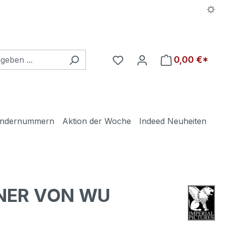
Du hast 0 Produkte auf d
0,00 €*
ndernummern
Aktion der Woche
Indeed Neuheiten
NNER VON WU