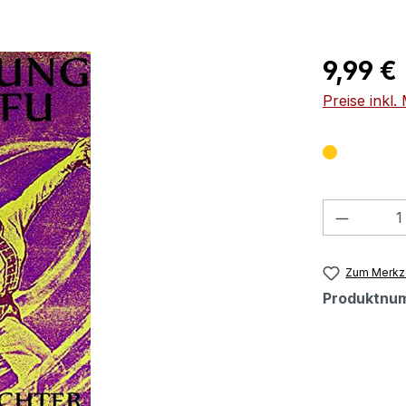
Regulärer Pr
9,99 €
Preise inkl
Produkt
Zum Merkze
Produktnu