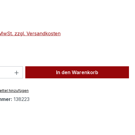
eis:
. MwSt. zzgl. Versandkosten
 Anzahl: Gib den gewünschten Wert ein 
In den Warenkorb
ttel hinzufügen
mmer:
138223