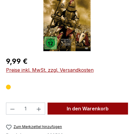
Regulärer Preis:
9,99 €
Preise inkl. MwSt. zzgl. Versandkosten
Produkt Anzahl: Gib den gewünschten We
In den Warenkorb
Zum Merkzettel hinzufügen