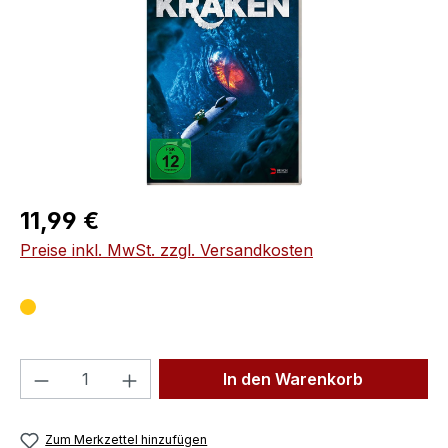
Regulärer Preis:
11,99 €
Preise inkl. MwSt. zzgl. Versandkosten
Produkt Anzahl: Gib den gewünschten We
In den Warenkorb
Zum Merkzettel hinzufügen