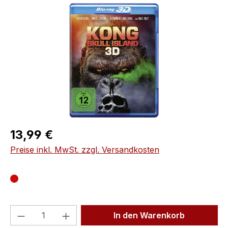
Bildergalerie überspringen
Regulärer Preis:
13,99 €
Preise inkl. MwSt. zzgl. Versandkosten
Produkt Anzahl: Gib den gewünschten We
In den Warenkorb