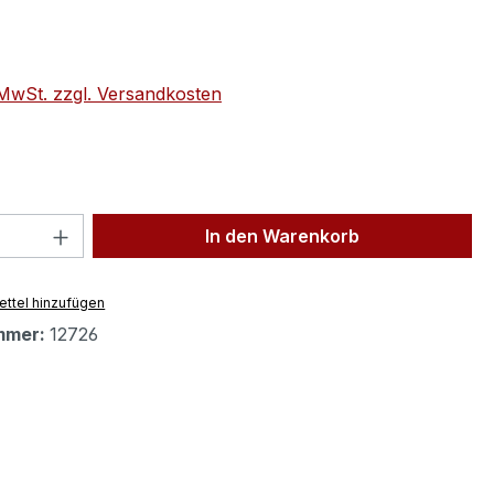
eis:
. MwSt. zzgl. Versandkosten
 Anzahl: Gib den gewünschten Wert ein 
In den Warenkorb
ttel hinzufügen
mmer:
12726