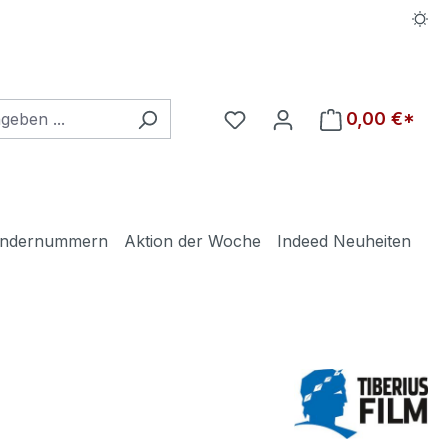
Du hast 0 Produkte auf d
0,00 €*
ndernummern
Aktion der Woche
Indeed Neuheiten