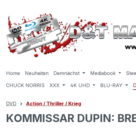
m Hauptinhalt springen
Zur Suche springen
Zur Hauptnavigation springen
Home
Neuheiten
Demnächst
Mediabook
Ste
CHUCK NORRIS
XXX
4K UHD
BLU-RAY
DVD
Action / Thriller / Krieg
KOMMISSAR DUPIN: BR