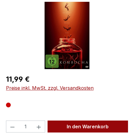
Bildergalerie überspringen
Regulärer Preis:
11,99 €
Preise inkl. MwSt. zzgl. Versandkosten
Produkt Anzahl: Gib den gewünschten We
In den Warenkorb