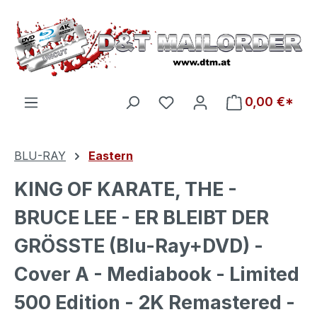
Zum Hauptinhalt springen
Du hast 0 Produkte auf d
0,00 €*
BLU-RAY
Eastern
KING OF KARATE, THE -
BRUCE LEE - ER BLEIBT DER
GRÖSSTE (Blu-Ray+DVD) -
Cover A - Mediabook - Limited
500 Edition - 2K Remastered -