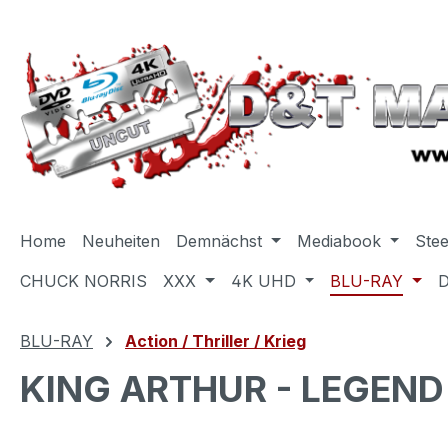
m Hauptinhalt springen
Zur Suche springen
Zur Hauptnavigation springen
Home
Neuheiten
Demnächst
Mediabook
Ste
CHUCK NORRIS
XXX
4K UHD
BLU-RAY
BLU-RAY
Action / Thriller / Krieg
KING ARTHUR - LEGEND 