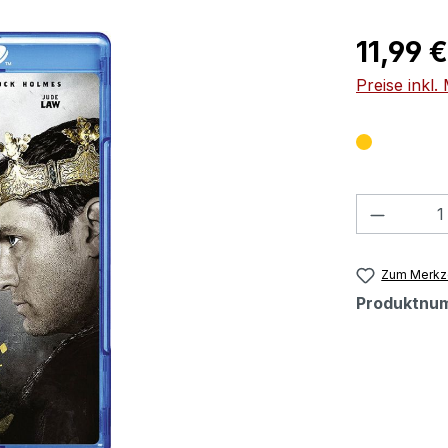
Regulärer Pr
11,99 €
Preise inkl
Produkt
Zum Merkze
Produktnu