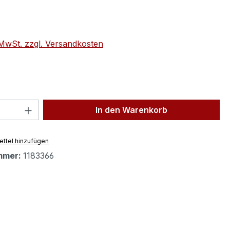
eis:
. MwSt. zzgl. Versandkosten
 Anzahl: Gib den gewünschten Wert ein 
In den Warenkorb
ttel hinzufügen
mmer:
1183366