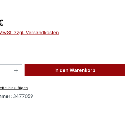
eis:
€
. MwSt. zzgl. Versandkosten
 Anzahl: Gib den gewünschten Wert ein 
In den Warenkorb
ttel hinzufügen
mmer:
3477059