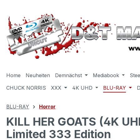
m Hauptinhalt springen
Zur Suche springen
Zur Hauptnavigation springen
Home
Neuheiten
Demnächst
Mediabook
Ste
CHUCK NORRIS
XXX
4K UHD
BLU-RAY
BLU-RAY
Horror
KILL HER GOATS (4K UHD
Limited 333 Edition