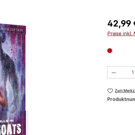
Regulärer Pr
42,99 
Preise inkl
Produkt
Zum Merkze
Produktnu