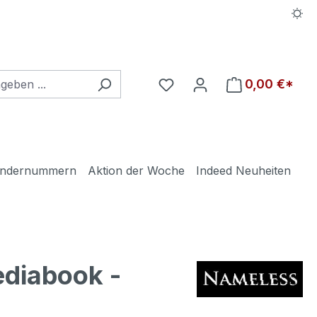
Du hast 0 Produkte auf d
0,00 €*
ndernummern
Aktion der Woche
Indeed Neuheiten
diabook -