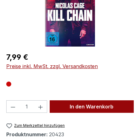
Regulärer Preis:
7,99 €
Preise inkl. MwSt. zzgl. Versandkosten
Produkt Anzahl: Gib den gewünschten We
In den Warenkorb
Zum Merkzettel hinzufügen
Produktnummer:
20423