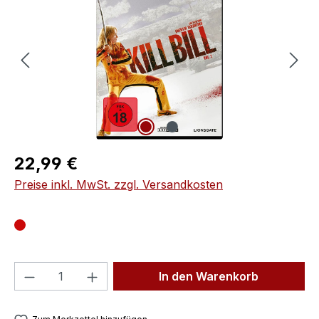
Regulärer Preis:
22,99 €
Preise inkl. MwSt. zzgl. Versandkosten
Produkt Anzahl: Gib den gewünschten We
In den Warenkorb