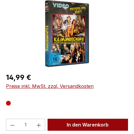
Bildergalerie überspringen
Regulärer Preis:
14,99 €
Preise inkl. MwSt. zzgl. Versandkosten
Produkt Anzahl: Gib den gewünschten We
In den Warenkorb