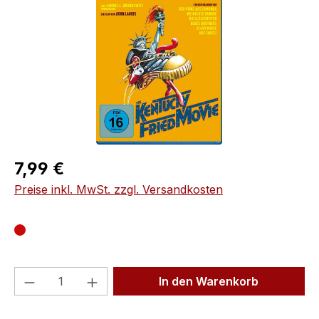
Regulärer Preis:
7,99 €
Preise inkl. MwSt. zzgl. Versandkosten
Produkt Anzahl: Gib den gewünschten We
In den Warenkorb