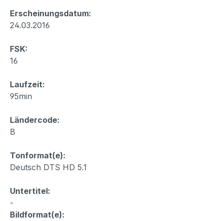
Erscheinungsdatum:
24.03.2016
FSK:
16
Laufzeit:
95min
Ländercode:
B
Tonformat(e):
Deutsch DTS HD 5.1
Untertitel:
-
Bildformat(e):