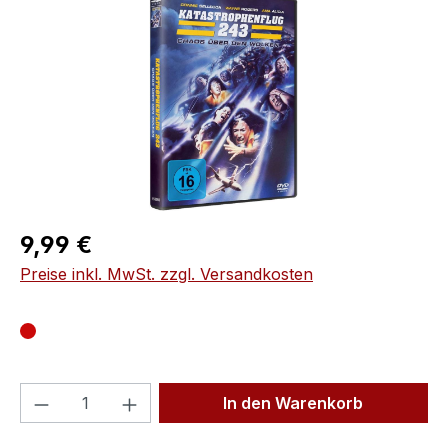
Regulärer Preis:
9,99 €
Preise inkl. MwSt. zzgl. Versandkosten
Produkt Anzahl: Gib den gewünschten We
In den Warenkorb