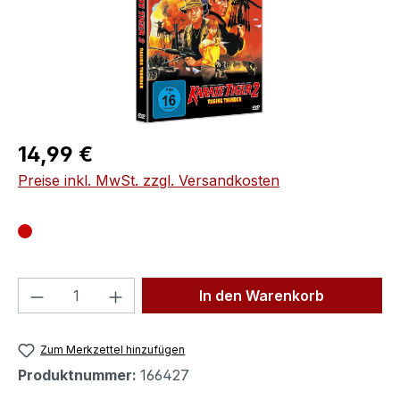
Regulärer Preis:
14,99 €
Preise inkl. MwSt. zzgl. Versandkosten
Produkt Anzahl: Gib den gewünschten We
In den Warenkorb
Zum Merkzettel hinzufügen
Produktnummer:
166427