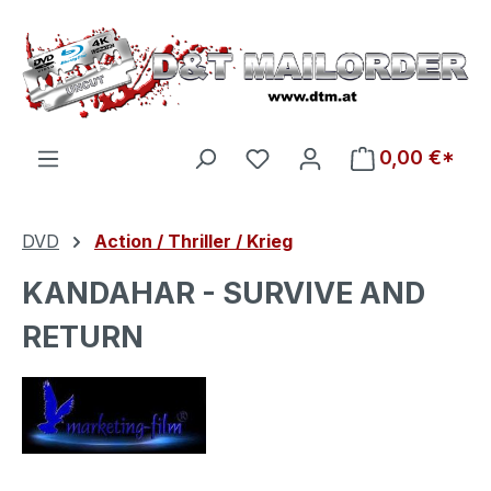
Zum Hauptinhalt springen
Du hast 0 Produkte auf d
0,00 €*
DVD
Action / Thriller / Krieg
KANDAHAR - SURVIVE AND
RETURN