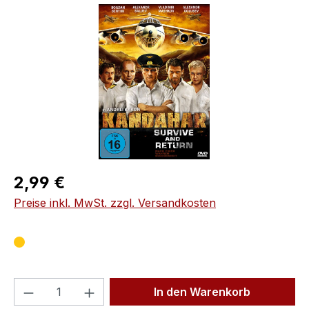
Bildergalerie überspringen
Regulärer Preis:
2,99 €
Preise inkl. MwSt. zzgl. Versandkosten
Produkt Anzahl: Gib den gewünschten We
In den Warenkorb