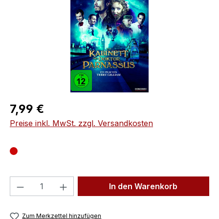
Regulärer Preis:
7,99 €
Preise inkl. MwSt. zzgl. Versandkosten
Produkt Anzahl: Gib den gewünschten We
In den Warenkorb
Zum Merkzettel hinzufügen